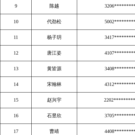
9
陈越
3206********
10
代劲松
5002********
11
杨子玥
3417********
12
唐江姿
4107********
13
黄皆源
3408********
14
宋翰林
4312********
15
赵兴宇
2202********
16
石昱欣
3705********
17
曹靖
4408********