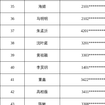
35
海婧
2101********
36
马明明
2102********
37
朱孟沂
4201********
38
沈叶庭
3201********
39
黄祖颖
3303********
40
李昊玥
1401********
41
董鑫
3422********
42
高程薇
3411********
43
陈敏
3308********