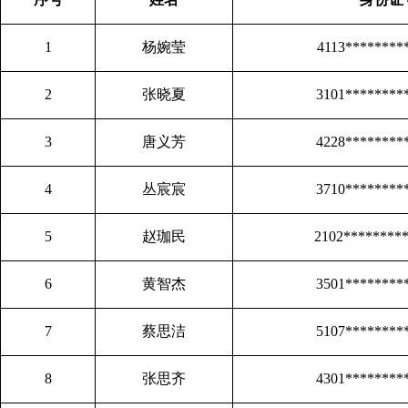
1
杨婉莹
4113********
2
张晓夏
3101********
3
唐义芳
4228********
4
丛宸宸
3710********
5
赵珈民
2102********
6
黄智杰
3501********
7
蔡思洁
5107********
8
张思齐
4301********