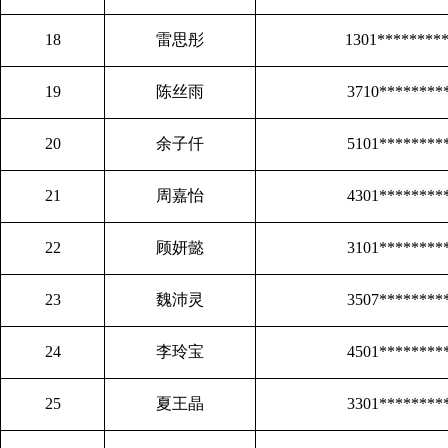
18
雷思彤
1301********
19
陈丝雨
3710********
20
余子仟
5101********
21
周嘉怡
4301********
22
顾妍懿
3101********
23
魏沛灵
3507********
24
李玲宝
4501********
25
夏王晶
3301********