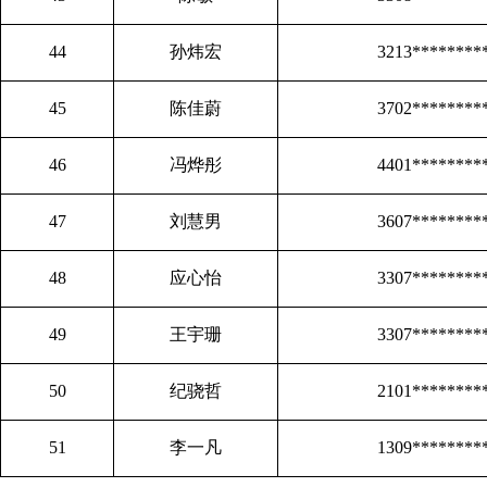
44
孙炜宏
3213********
45
陈佳蔚
3702********
46
冯烨彤
4401********
47
刘慧男
3607********
48
应心怡
3307********
49
王宇珊
3307********
50
纪骁哲
2101********
51
李一凡
1309********