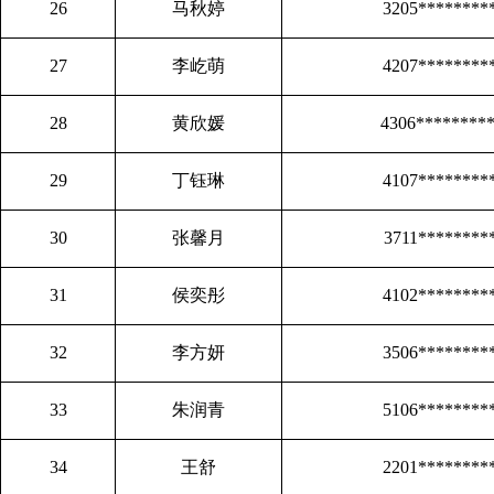
26
马秋婷
3205********
27
李屹萌
4207********
28
黄欣媛
4306********
29
丁钰琳
4107********
30
张馨月
3711********
31
侯奕彤
4102********
32
李方妍
3506********
33
朱润青
5106********
34
王舒
2201********