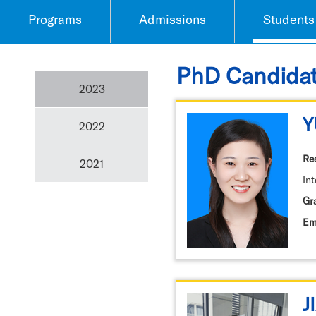
Programs
Admissions
Students
PhD Candida
2023
Y
2022
Re
2021
In
Gr
Em
J