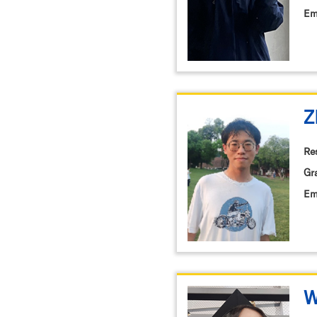
Em
Z
Re
Gr
Em
W