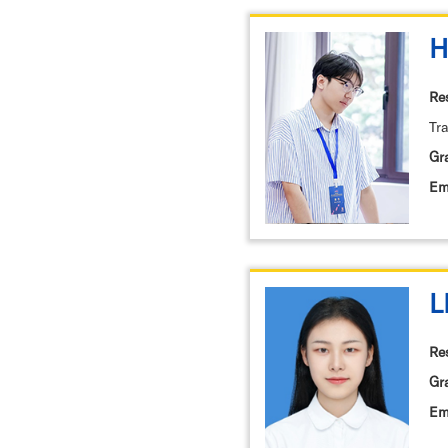
H
Re
Tr
Gr
Em
L
Re
Gr
Em