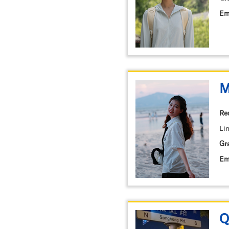
Em
M
Re
Lin
Gr
Em
Q