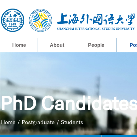
Home
About
People
Po
PhD Candidate
Home
/
Postgraduate
/
Students