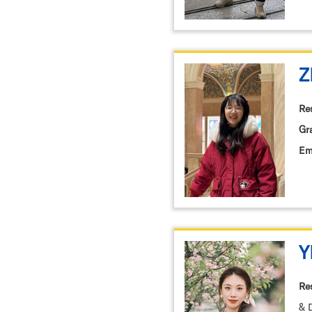
Z
Re
Gr
Em
Y
Re
& 