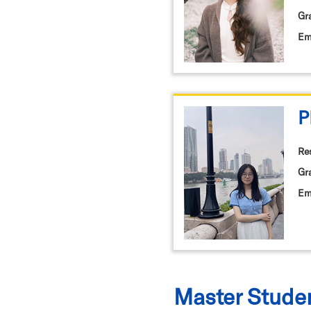
Gr
Em
P
Re
Gr
Em
Master Stude