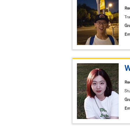
Re
Tr
Gr
Em
W
Re
St
Gr
Em