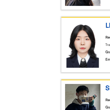
L
Re
Tr
Gr
Em
S
Re
Gr