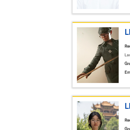
L
Re
La
Gr
Em
L
Re
Gr