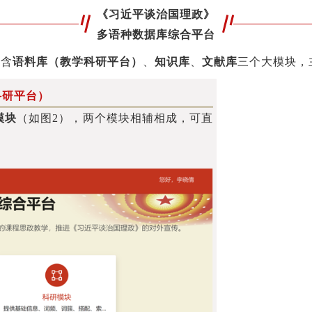
《习近平谈治国理政》
多语种数据库综合平台
包含
语料库（教学科研平台）
、
知识库
、
文献库
三个大模块，
科研平台）
模块
（如图2），两个模块相辅相成，可直