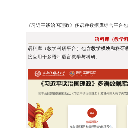
《习近平谈治国理政》多语种数据库综合平台
语料库（教学
语料库（教学科研平台）包含
教学模块
和
科研
接应用于多语种语言教学与科研。