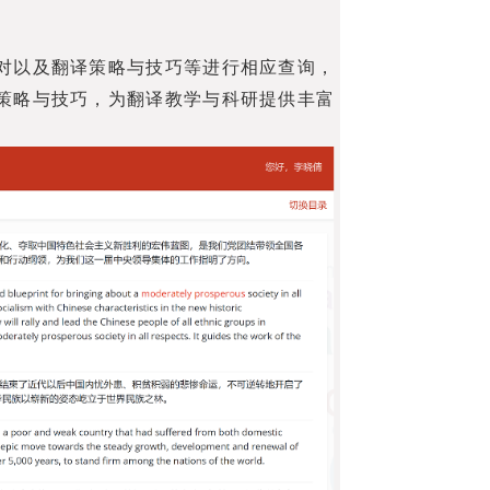
对以及翻译策略与技巧等进行相应查询，
策略与技巧，为翻译教学与科研提供丰富