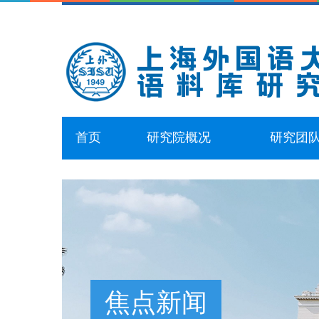
首页
研究院概况
研究团
焦点新闻