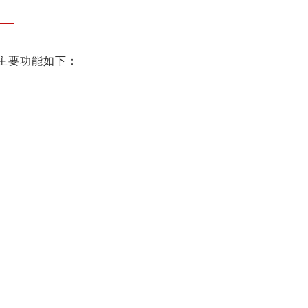
主要功能如下：