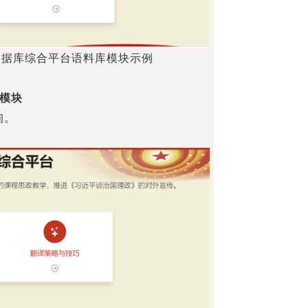
数据库综合平台语料库模块示例
学模块
询。