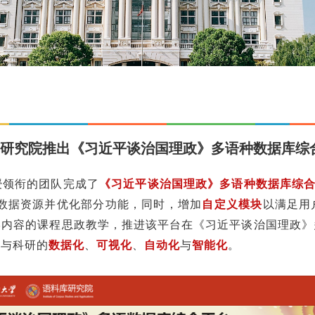
研究院推出《习近平谈治国理政》多语种数据库综合
授领衔的团队完成了
《习近平谈治国理政》多语种数据库综合平
的数据资源并优化部分功能，同时，增加
自定义模块
以满足用
学内容的课程思政教学，推进该平台在《习近平谈治国理政》
学与科研的
数据化
、
可视化
、
自动化
与
智能化
。