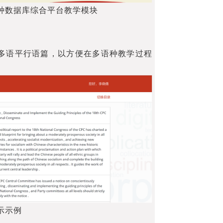
语种数据库综合平台教学模块
多语平行语篇，以方便在多语种教学过程
示示例