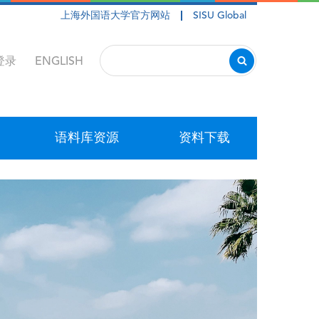
上海外国语大学官方网站
SISU Global
登录
ENGLISH
语料库资源
资料下载