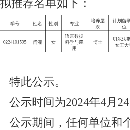
拟推荐名单如下：
培养层
计划留
学号
姓名
性别
专业
次
位
语言数据
贝尔法
0224101595
闫潼
女
科学与应
博士
女王大
用
特此公示。
公示时间为
2024
年
4
月
24
公示期间，任何单位和